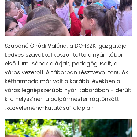
Szabóné Ónódi Valéria, a DÓHSZK igazgatója
kedves szavakkal köszöntötte a nyári tábor
első turnusának diákjait, pedagógusait, a
város vezetőit. A táborban résztvevői tanulók
kétharmada már volt a korábbi években a
város legnépszerűbb nyári táborában – derült
ki a helyszínen a polgármester rögtönzött
„közvélemény-kutatása” alapján.