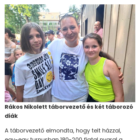
Rákos Nikolett táborvezető és két táborozó
diák
A táborvezető elmondta, hogy telt házzal,
egy-egy turnusban 180-200 fiatal nyaral a