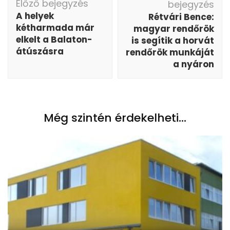
Előző bejegyzés
bejegyzés
A helyek
Rétvári Bence:
kétharmada már
magyar rendőrök
elkelt a Balaton-
is segítik a horvát
átúszásra
rendőrök munkáját
a nyáron
Még szintén érdekelheti...