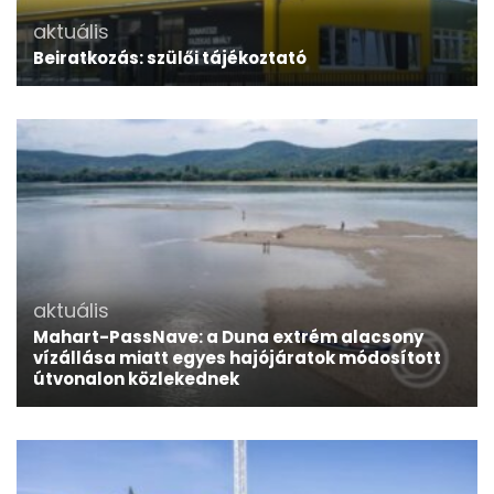
aktuális
Beiratkozás: szülői tájékoztató
aktuális
Mahart-PassNave: a Duna extrém alacsony
vízállása miatt egyes hajójáratok módosított
útvonalon közlekednek