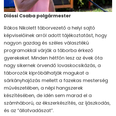
Dióssi Csaba polgármester
Rákos Nikolett táborvezető a helyi sajtó
képviselőinek arról adott tájékoztatást, hogy
nagyon gazdag és széles választékú
programokkal várják a táborba érkező
gyerekeket. Minden hétfőn lesz az évek óta
nagy sikernek örvendő lovaskocsikázás, a
táborozók kipróbálhatják magukat a
sárkányhajózás mellett a fazekas mesterség
művészetében, a népi hangszerek
készítésében, de idén sem marad el a
számháború, az ékszerkészítés, az íjászkodás, a
és az “állatvadászat”.