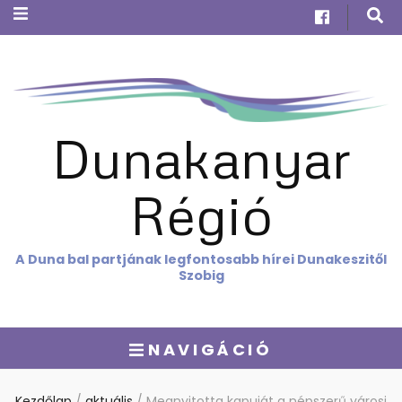
Dunakanyar
Régió
A Duna bal partjának legfontosabb hírei Dunakeszitől
Szobig
NAVIGÁCIÓ
Kezdőlap
/
aktuális
/
Megnyitotta kapuját a népszerű városi