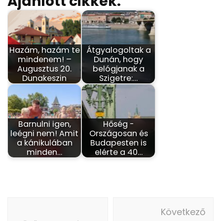
Ajánlott cikkek:
Hazám, hazám te
Átgyalogoltak a
mindenem! –
Dunán, hogy
Augusztus 20.
belógjanak a
Dunakeszin
Szigetre:…
Barnulni igen,
Hőség -
leégni nem! Amit
Országosan és
a kánikulában
Budapesten is
minden…
elérte a 40…
Bejegyzés
Következő
navigáció