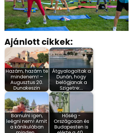
Ajánlott cikkek:
Hazám, hazám te
Átgyalogoltak a
mindenem! –
Dunán, hogy
Augusztus 20.
belógjanak a
Dunakeszin
Szigetre:…
Barnulni igen,
Hőség -
leégni nem! Amit
Országosan és
a kánikulában
Budapesten is
minden…
elérte a 40…