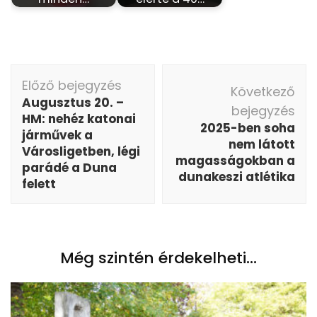
Bejegyzés
Előző bejegyzés
navigáció
Következő
Augusztus 20. –
bejegyzés
HM: nehéz katonai
2025-ben soha
járművek a
nem látott
Városligetben, légi
magasságokban a
parádé a Duna
dunakeszi atlétika
felett
Még szintén érdekelheti...