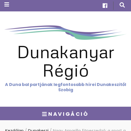
Dunakanyar
Régió
A Duna bal partjának legfontosabb hírei Dunakeszitől
Szobig
NAVIGÁCIÓ
Kezdőlap
/
Dunakeszi
/
Nagy Amarilla fitneszedző: a sport a