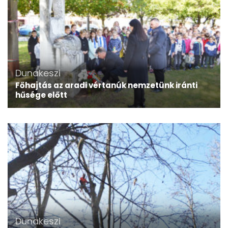
Dunakeszi
Főhajtás az aradi vértanúk nemzetünk iránti
hűsége előtt
Dunakeszi