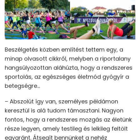
Beszélgetés közben említést tettem egy, a
minap olvasott cikkről, melyben a riportalany
hangsúlyozottan aláhúzta, hogy a rendszeres
sportolás, az egészséges életmód gyógyír a
betegségre…
– Abszolút így van, személyes példámon
keresztül is alá tudom támasztani. Nagyon
fontos, hogy a rendszeres mozgás az életünk
része legyen, amely testileg és lelkileg feltölt
egyaránt. Átsegít bennünket a nehéz