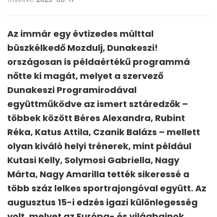
Az immár egy évtizedes múlttal
büszkélkedő Mozdulj, Dunakeszi!
országosan is példaértékű programmá
nőtte ki magát, melyet a szervező
Dunakeszi Programirodával
együttműködve az ismert sztáredzők –
többek között Béres Alexandra, Rubint
Réka, Katus Attila, Czanik Balázs – mellett
olyan kiváló helyi trénerek, mint például
Kutasi Kelly, Solymosi Gabriella, Nagy
Márta, Nagy Amarilla tették sikeressé a
több száz lelkes sportrajongóval együtt. Az
augusztus 15-i edzés igazi különlegesség
volt, melyet az Európa- és világbajnok