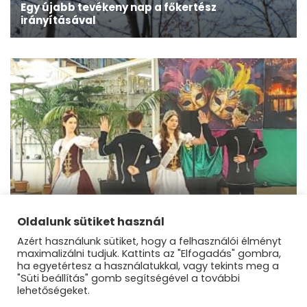
Egy újabb tevékeny nap a főkertész
irányításával
Dunakeszi
Farsang a Kőrösiben
Oldalunk sütiket használ
Azért használunk sütiket, hogy a felhasználói élményt
maximalizálni tudjuk. Kattints az "Elfogadás" gombra,
ha egyetértesz a használatukkal, vagy tekints meg a
"Süti beállítás" gomb segítségével a további
lehetőségeket.