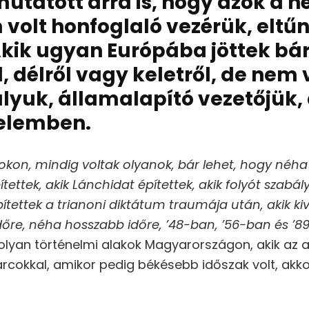
utatott arra is, hogy azok a n
olt honfoglaló vezérük, eltűn
kik ugyan Európába jöttek bá
, délről vagy keletről, de nem 
lyuk, államalapító vezetőjük, 
nelemben.
kon, mindig voltak olyanok, bár lehet, hogy né
ítettek, akik Lánchidat építettek, akik folyót szabál
építettek a trianoni diktátum traumája után, akik k
időre, néha hosszabb időre, ’48-ban, ’56-ban és ’
 olyan történelmi alakok Magyarországon, akik az 
arcokkal, amikor pedig békésebb időszak volt, akkor