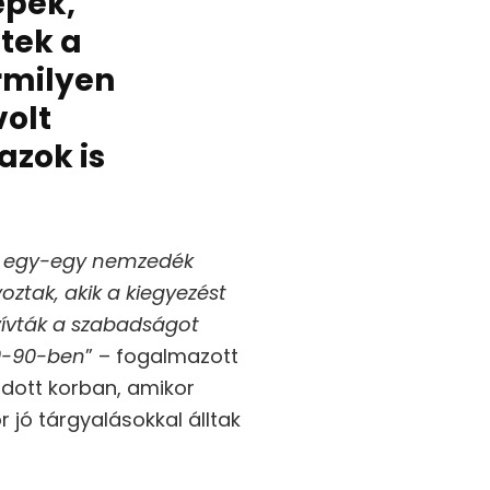
épek,
tek a
rmilyen
volt
azok is
ha egy-egy nemzedék
yoztak, akik a kiegyezést
ivívták a szabadságot
89-90-ben
” – fogalmazott
adott korban, amikor
 jó tárgyalásokkal álltak