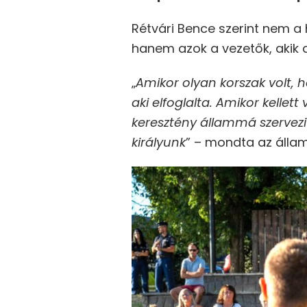
Rétvári Bence szerint nem 
hanem azok a vezetők, akik a
„
Amikor olyan korszak volt, h
aki elfoglalta. Amikor kellett
keresztény állammá szervezi 
királyunk
” – mondta az államt