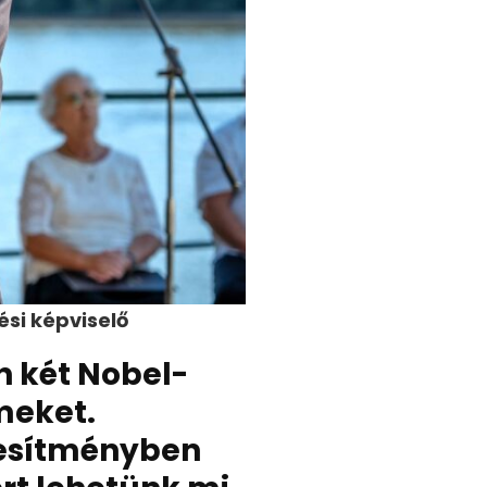
ési képviselő
n két Nobel-
meket.
jesítményben