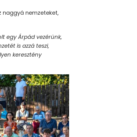
sz naggyá nemzeteket,
olt egy Árpád vezérünk,
zetét is azzá teszi,
lyen keresztény