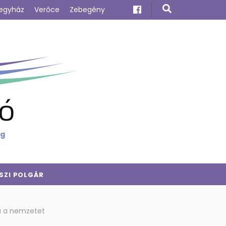
egyház
Verőce
Zebegény
ó
ig
SZI POLGÁR
yá a nemzetet