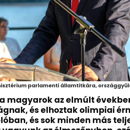
isztérium parlamenti államtitkára, országgyűl
 a magyarok az elmúlt évekbe
lágnak, és elhoztak olimpiai ér
lóban, és sok minden más tel