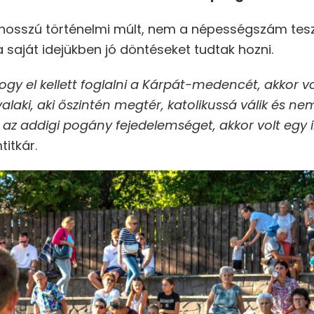
a hosszú történelmi múlt, nem a népességszám te
 saját idejükben jó döntéseket tudtak hozni.
ogy el kellett foglalni a Kárpát-medencét, akkor v
 valaki, aki őszintén megtér, katolikussá válik és nem
az addigi pogány fejedelemséget, akkor volt egy i
itkár.