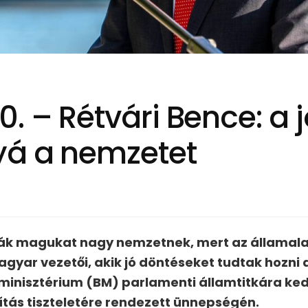
. – Rétvári Bence: a 
yá a nemzetet
ják magukat nagy nemzetnek, mert az államal
gyar vezetői, akik jó döntéseket tudtak hozni 
inisztérium (BM) parlamenti államtitkára ke
ítás tiszteletére rendezett ünnepségén.