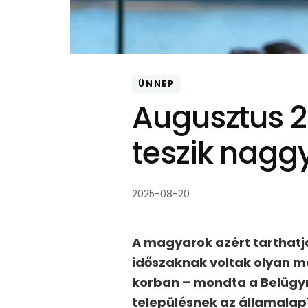
ÜNNEP
Augusztus 20
teszik nagg
2025-08-20
A magyarok azért tarthat
időszaknak voltak olyan ma
korban – mondta a Belügym
településnek az államalap