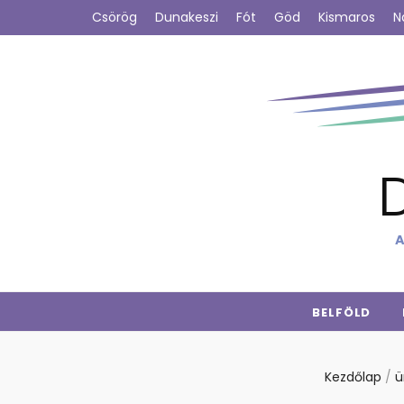
Csörög
Dunakeszi
Fót
Göd
Kismaros
N
A
BELFÖLD
Kezdőlap
/
ü