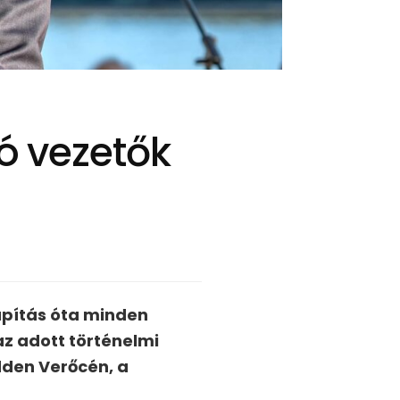
jó vezetők
apítás óta minden
az adott történelmi
dden Verőcén, a