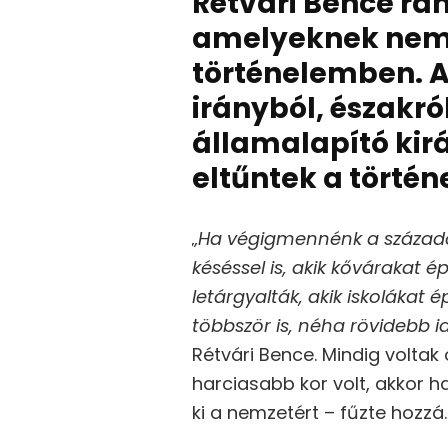
Rétvári Bence rám
amelyeknek nem v
történelemben. A
irányból, északról
államalapító kirá
eltűntek a törté
„Ha végigmennénk a százado
késéssel is, akik kővárakat ép
letárgyalták, akik iskolákat 
többször is, néha rövidebb 
Rétvári Bence. Mindig voltak
harciasabb kor volt, akkor h
ki a nemzetért – fűzte hozzá.