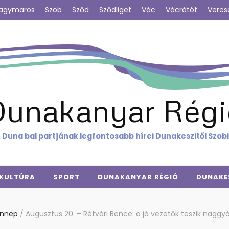
agymaros
Szob
Sződ
Sződliget
Vác
Vácrátót
Veres
Dunakanyar Régi
 Duna bal partjának legfontosabb hírei Dunakeszitől Szob
KULTÚRA
SPORT
DUNAKANYAR RÉGIÓ
DUNAKE
nnep
/
Augusztus 20. – Rétvári Bence: a jó vezetők teszik nagg