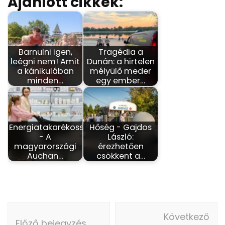
Ajánlott cikkek:
Barnulni igen,
Tragédia a
leégni nem! Amit
Dunán: a hirtelen
a kánikulában
mélyülő meder
minden…
egy ember…
Energiatakarékosság
Hőség - Gajdos
- A
László:
magyarországi
érezhetően
Auchan…
csökkent a…
Bejegyzés
Következő
navigáció
Előző bejegyzés