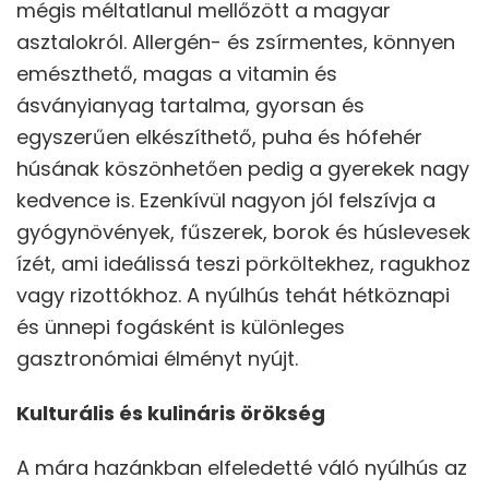
mégis méltatlanul mellőzött a magyar
asztalokról. Allergén- és zsírmentes, könnyen
emészthető, magas a vitamin és
ásványianyag tartalma, gyorsan és
egyszerűen elkészíthető, puha és hófehér
húsának köszönhetően pedig a gyerekek nagy
kedvence is. Ezenkívül nagyon jól felszívja a
gyógynövények, fűszerek, borok és húslevesek
ízét, ami ideálissá teszi pörköltekhez, ragukhoz
vagy rizottókhoz. A nyúlhús tehát hétköznapi
és ünnepi fogásként is különleges
gasztronómiai élményt nyújt.
Kulturális és kulináris örökség
A mára hazánkban elfeledetté váló nyúlhús az