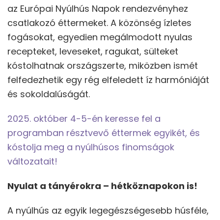
az Európai Nyúlhús Napok rendezvényhez
csatlakozó éttermeket. A közönség ízletes
fogásokat, egyedien megálmodott nyulas
recepteket, leveseket, ragukat, sülteket
kóstolhatnak országszerte, miközben ismét
felfedezhetik egy rég elfeledett íz harmóniáját
és sokoldalúságát.
2025. október 4-5-én keresse fel a
programban résztvevő éttermek egyikét, és
kóstolja meg a nyúlhúsos finomságok
változatait!
Nyulat a tányérokra – hétköznapokon is!
A nyúlhús az egyik legegészségesebb húsféle,