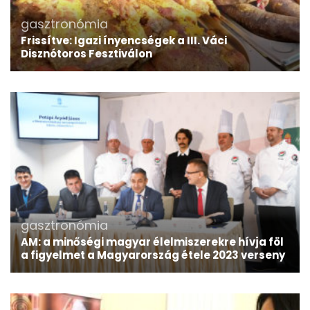
gasztronómia
Frissítve: Igazi ínyencségek a III. Váci
Disznótoros Fesztiválon
gasztronómia
AM: a minőségi magyar élelmiszerekre hívja föl
a figyelmet a Magyarország étele 2023 verseny