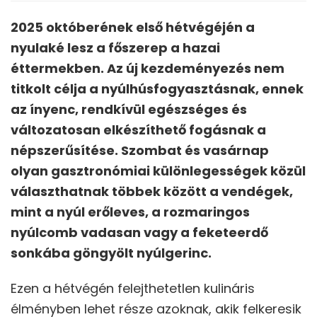
2025 októberének első hétvégéjén a
nyulaké lesz a főszerep a hazai
éttermekben. Az új kezdeményezés nem
titkolt célja a nyúlhúsfogyasztásnak, ennek
az ínyenc, rendkívül egészséges és
változatosan elkészíthető fogásnak a
népszerűsítése. Szombat és vasárnap
olyan gasztronómiai különlegességek közül
választhatnak többek között a vendégek,
mint a nyúl erőleves, a rozmaringos
nyúlcomb vadasan vagy a feketeerdő
sonkába göngyölt nyúlgerinc.
Ezen a hétvégén felejthetetlen kulináris
élményben lehet része azoknak, akik felkeresik