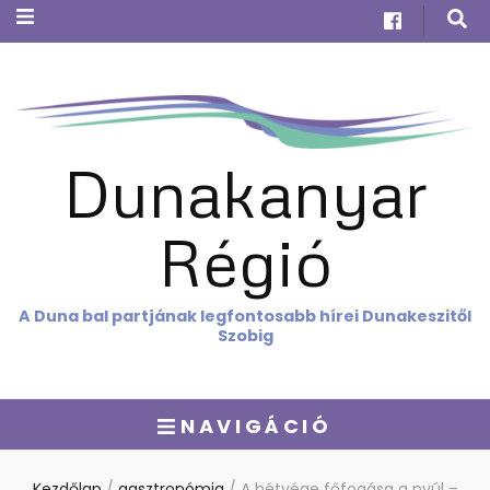
Dunakanyar
Régió
A Duna bal partjának legfontosabb hírei Dunakeszitől
Szobig
NAVIGÁCIÓ
Kezdőlap
/
gasztronómia
/
A hétvége főfogása a nyúl –