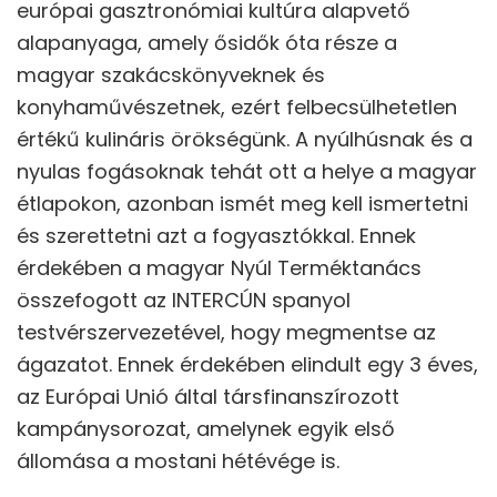
európai gasztronómiai kultúra alapvető
alapanyaga, amely ősidők óta része a
magyar szakácskönyveknek és
konyhaművészetnek, ezért felbecsülhetetlen
értékű kulináris örökségünk. A nyúlhúsnak és a
nyulas fogásoknak tehát ott a helye a magyar
étlapokon, azonban ismét meg kell ismertetni
és szerettetni azt a fogyasztókkal. Ennek
érdekében a magyar Nyúl Terméktanács
összefogott az INTERCÚN spanyol
testvérszervezetével, hogy megmentse az
ágazatot. Ennek érdekében elindult egy 3 éves,
az Európai Unió által társfinanszírozott
kampánysorozat, amelynek egyik első
állomása a mostani hétévége is.