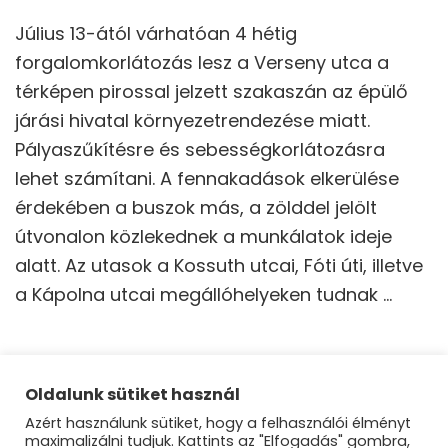
Július 13-ától várhatóan 4 hétig
forgalomkorlátozás lesz a Verseny utca a
térképen pirossal jelzett szakaszán az épülő
járási hivatal környezetrendezése miatt.
Pályaszűkítésre és sebességkorlátozásra
lehet számítani. A fennakadások elkerülése
érdekében a buszok más, a zölddel jelölt
útvonalon közlekednek a munkálatok ideje
alatt. Az utasok a Kossuth utcai, Fóti úti, illetve
a Kápolna utcai megállóhelyeken tudnak …
Oldalunk sütiket használ
Bejegyzések
Azért használunk sütiket, hogy a felhasználói élményt
Oldal
Oldal
Oldal
Oldal
1
2
3
4
lapozása
maximalizálni tudjuk. Kattints az "Elfogadás" gombra,