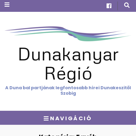
Dunakanyar
Régió
A Duna bal partjának legfontosabb hírei Dunakeszitől
Szobig
NAVIGÁCIÓ