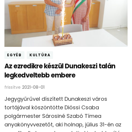
EGYÉB
KULTÚRA
Az ezredikre készül Dunakeszi talán
legkedveltebb embere
frissítve
2021-08-01
Jegygyűrűvel díszített Dunakeszi város
tortájával köszöntötte Dióssi Csaba
polgármester Sárosiné Szabó Tímea
anyakönyvvezetőt, aki holnap, július 31-én az