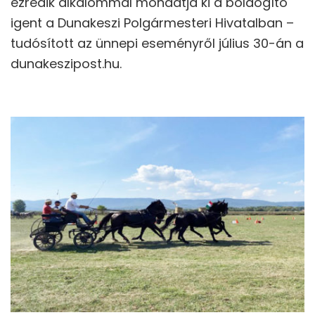
ezredik alkalommal mondatja ki a boldogító
igent a Dunakeszi Polgármesteri Hivatalban –
tudósított az ünnepi eseményről július 30-án a
dunakeszipost.hu.