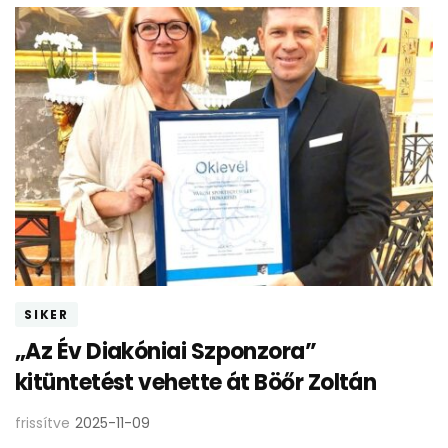
SIKER
„Az Év Diakóniai Szponzora”
kitüntetést vehette át Böőr Zoltán
frissítve
2025-11-09