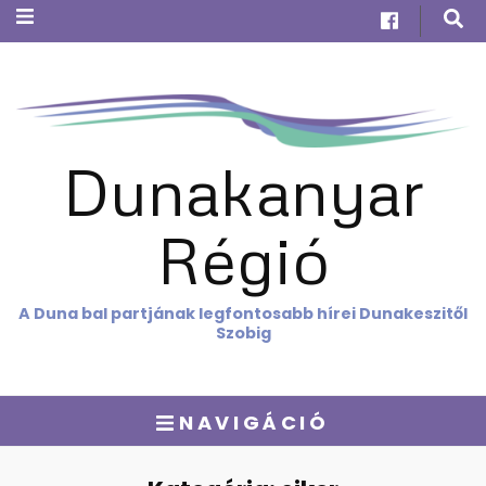
Dunakanyar
Régió
A Duna bal partjának legfontosabb hírei Dunakeszitől
Szobig
NAVIGÁCIÓ