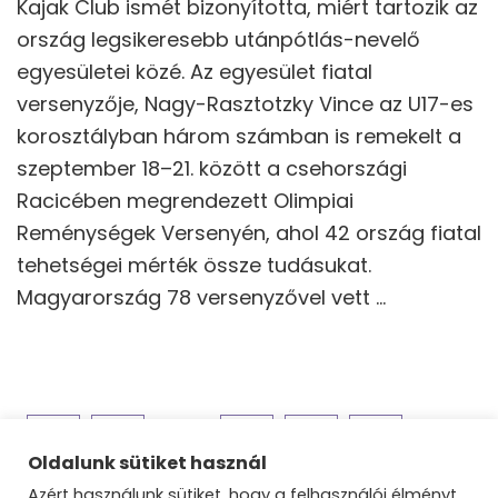
Kajak Club ismét bizonyította, miért tartozik az
ország legsikeresebb utánpótlás-nevelő
egyesületei közé. Az egyesület fiatal
versenyzője, Nagy-Rasztotzky Vince az U17-es
korosztályban három számban is remekelt a
szeptember 18–21. között a csehországi
Racicében megrendezett Olimpiai
Reménységek Versenyén, ahol 42 ország fiatal
tehetségei mérték össze tudásukat.
Magyarország 78 versenyzővel vett …
Bejegyzések
Oldal
Oldal
Oldal
Oldal
1
…
3
4
5
…
lapozása
Oldalunk sütiket használ
Azért használunk sütiket, hogy a felhasználói élményt
Oldal
8