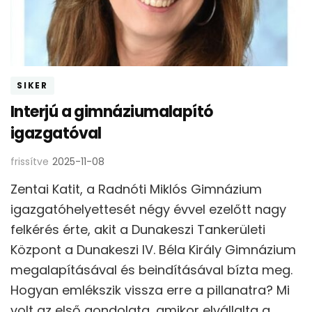
SIKER
Interjú a gimnáziumalapító
igazgatóval
frissítve
2025-11-08
Zentai Katit, a Radnóti Miklós Gimnázium
igazgatóhelyettesét négy évvel ezelőtt nagy
felkérés érte, akit a Dunakeszi Tankerületi
Központ a Dunakeszi IV. Béla Király Gimnázium
megalapításával és beindításával bízta meg.
Hogyan emlékszik vissza erre a pillanatra? Mi
volt az első gondolata, amikor elvállalta a