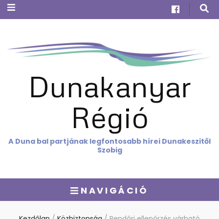
Dunakanyar
Régió
A Duna bal partjának legfontosabb hírei Dunakeszitől
Szobig
NAVIGÁCIÓ
Kezdőlap
/
Közbiztonság
/
Rendőri ellenőrzés várható