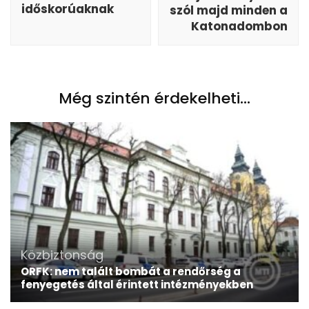
időskorúaknak
szól majd minden a
Katonadombon
Még szintén érdekelheti...
Közbiztonság
ORFK: nem talált bombát a rendőrség a
fenyegetés által érintett intézményekben