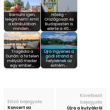
Barnulni igen,
Hőség -
leégni nem! Amit
Országosan és
a kánikulában
Budapesten is
minden…
elérte a 40…
Tragédia a
Újra ingyenes a
Dunán: a hirtelen
gödi strand a
mélyülő meder
helyieknek az
egy ember…
extrém…
Bejegyzés
Következő
navigáció
Előző bejegyzés
bejegyzés
Koncert az
Újra a kutyákról