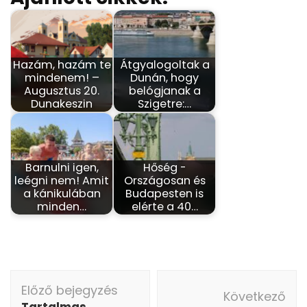
Hazám, hazám te
Átgyalogoltak a
mindenem! –
Dunán, hogy
Augusztus 20.
belógjanak a
Dunakeszin
Szigetre:…
Barnulni igen,
Hőség -
leégni nem! Amit
Országosan és
a kánikulában
Budapesten is
minden…
elérte a 40…
Bejegyzés
Előző bejegyzés
navigáció
Következő
Tartalmas