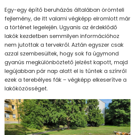
Egy-egy építő beruházás általában örömteli
fejlemény, de itt valami végképp elromlott már
a történet legelején. Ugyanis az érdeklődő
lakók kezdetben semmilyen információhoz
nem jutottak a tervekről. Aztán egyszer csak
azzal szembesültek, hogy sok fa úgymond
gyanús megkülönböztető jelzést kapott, majd
legújabban pár nap alatt el is tűntek a színről
ezek a terebélyes fák – végképp elkeserítve a
lakóközösséget.