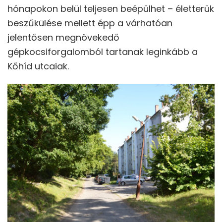
hónapokon belül teljesen beépülhet – életterük
beszűkülése mellett épp a várhatóan
jelentősen megnövekedő
gépkocsiforgalomból tartanak leginkább a
Kőhíd utcaiak.