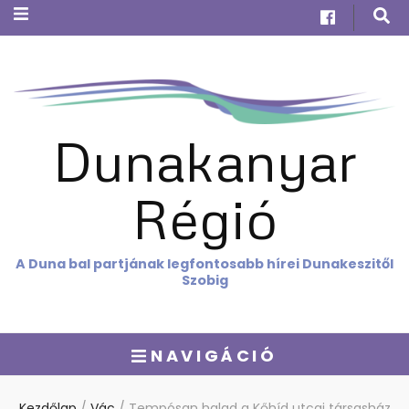
Dunakanyar
Régió
A Duna bal partjának legfontosabb hírei Dunakeszitől
Szobig
NAVIGÁCIÓ
Kezdőlap
/
Vác
/
Tempósan halad a Kőhíd utcai társasház