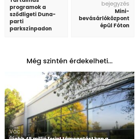
bejegyzés
programok a
Mini-
sződligeti Duna-
bevásárlóközpont
parti
épül Fóton
parkszínpadon
Még szintén érdekelheti...
Vác
Újabb 45 millió forint támogatást kap a