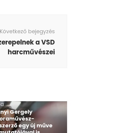
Következő bejegyzés
zerepelnek a VSD
harcművészei
ra
nyi Gergely
oraművész-
szerző egy új műve
mutatójával is