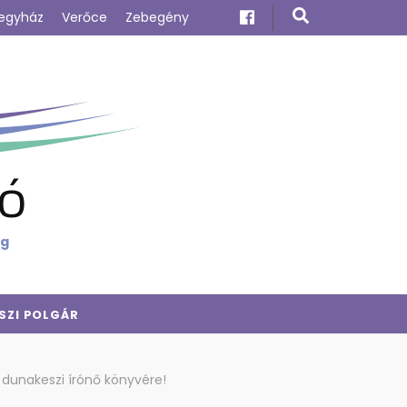
egyház
Verőce
Zebegény
ó
ig
SZI POLGÁR
 dunakeszi írónő könyvére!