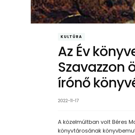
KULTÚRA
Az Év könyv
Szavazzon ö
írónő könyv
2022-11-17
A közelmúltban volt Béres Ma
könyvtárosának könyvbemuta