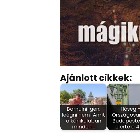
Ajánlott cikkek:
Barnulni igen,
Hőség 
leégni nem! Amit
Országosa
a kánikulában
Budapesten
minden…
elérte a 