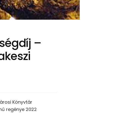
ségdíj –
akeszi
árosi Könyvtár
mű regénye 2022