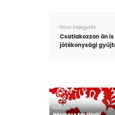
Bejegyzés
navigáció
Előző bejegyzés
Csatlakozzon ön is
jótékonysági gyűj
Kultúra
Népmese Fesztivált