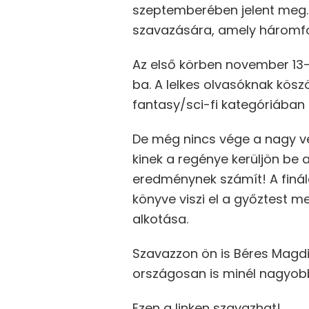
szeptemberében jelent meg. 
szavazására, amely háromf
Az első körben november 13-
ba. A lelkes olvasóknak kös
fantasy/sci-fi kategóriában
De még nincs vége a nagy ve
kinek a regénye kerüljön be
eredménynek számít! A finál
könyve viszi el a győztest m
alkotása.
Szavazzon ön is Béres Magdi
országosan is minél nagyobb 
Ezen a linken szavazhat!