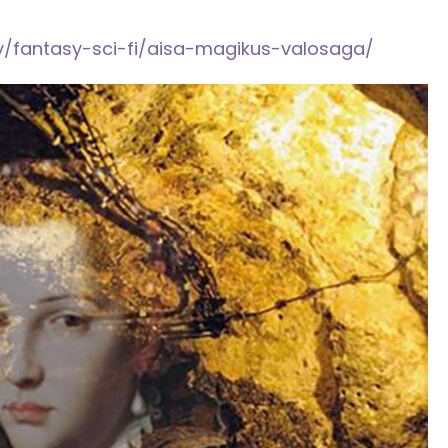
v/fantasy-sci-fi/aisa-magikus-valosaga/