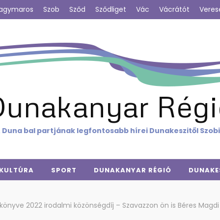
agymaros
Szob
Sződ
Sződliget
Vác
Vácrátót
Veres
Dunakanyar Régi
 Duna bal partjának legfontosabb hírei Dunakeszitől Szob
KULTÚRA
SPORT
DUNAKANYAR RÉGIÓ
DUNAKE
 könyve 2022 irodalmi közönségdíj – Szavazzon ön is Béres Magdi