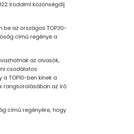
022 irodalmi közönségdíj
jön be az országos TOP30-
alóság című regénye a
avazhatnak az olvasók,
lni csodálatos
y a TOP10-ben kinek a
sók rangsorolásában az író
ság című regényére, hogy