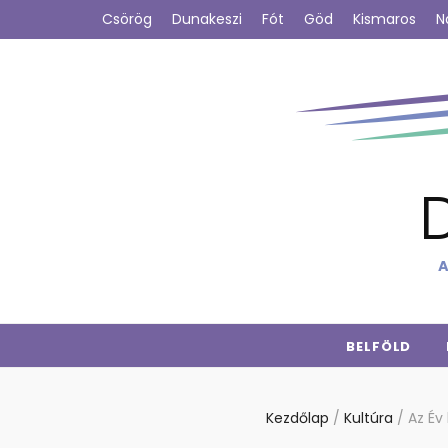
Csörög
Dunakeszi
Fót
Göd
Kismaros
N
A
BELFÖLD
Kezdőlap
/
Kultúra
/
Az Év