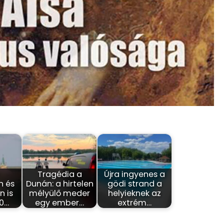
-
Tragédia a
Újra ingyenes a
n és
Dunán: a hirtelen
gödi strand a
 is
mélyülő meder
helyieknek az
40…
egy ember…
extrém…