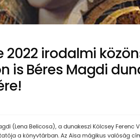
e 2022 irodalmi közön
n is Béres Magdi dun
ére!
gdi (Lena Belicosa), a dunakeszi Kölcsey Ferenc V
tója a könyvtárban. Az Aisa mágikus valóság cí