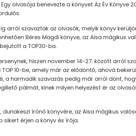
Egy olvasója benevezte a könyvet Az Év Könyve 2
ordulós.
ig arról szavaztak az olvasók, melyik könyv kerül
zönhetően Béres Magdi könyve, az Aisa mágikus v
 bejutott a TOP30-ba.
rsenynek, hiszen november 14-27. között arról sz
 a TOP 10-be, amely már az elődöntő, ahová bekerü
é, a harmadik szavazás pedig már arról dönt, hog
egillető pálmát, kinek milyen helyezést ér az olva
, dunakeszi írónő könyvére, az Aisa mágikus való
sikert érjen a könyv és írója.