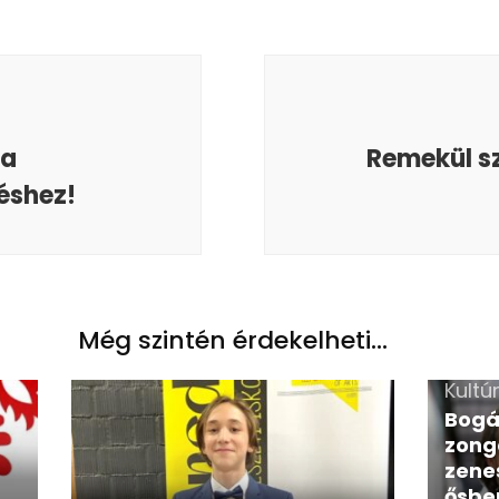
 a
Remekül s
téshez!
Még szintén érdekelheti...
Kultú
Bogá
zong
zene
ősbe