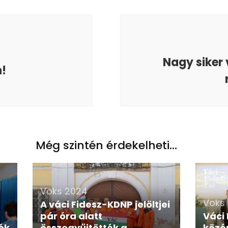
Nagy siker 
!
Még szintén érdekelheti...
Voks 2024
Voks
A váci Fidesz-KDNP jelöltjei
pár óra alatt
Váci 
ék
összegyűjtötték a
közé