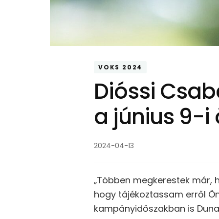
VOKS 2024
Dióssi Csaba
a június 9-
2024-04-13
„Többen megkerestek már, ho
hogy tájékoztassam erről Önö
kampányidőszakban is Dunak