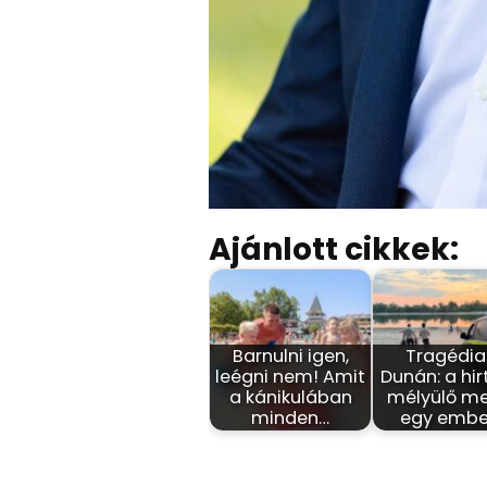
Ajánlott cikkek:
Barnulni igen,
Tragédia
leégni nem! Amit
Dunán: a hir
a kánikulában
mélyülő m
minden…
egy embe