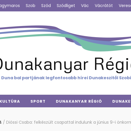
agymaros
Szob
Sződ
Sződliget
Vác
Vácrátót
Veres
Dunakanyar Régi
 Duna bal partjának legfontosabb hírei Dunakeszitől Szob
KULTÚRA
SPORT
DUNAKANYAR RÉGIÓ
DUNAKE
24
/
Dióssi Csaba: felkészült csapattal indulunk a június 9-i önko