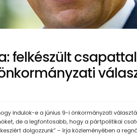
: felkészült csapatta
i önkormányzati válas
gy indulok-e a június 9-i önkormányzati választá
ket, de a legfontosabb, hogy a pártpolitikai csat
esziért dolgozzunk” – írja közleményében a regná