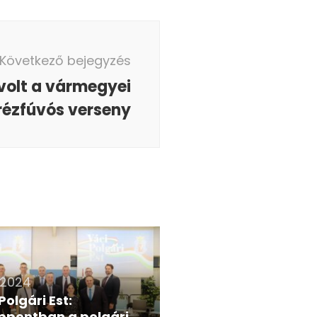
Következő bejegyzés
volt a vármegyei
rézfúvós verseny
 2024
Polgári Est:
ppontban a polgári