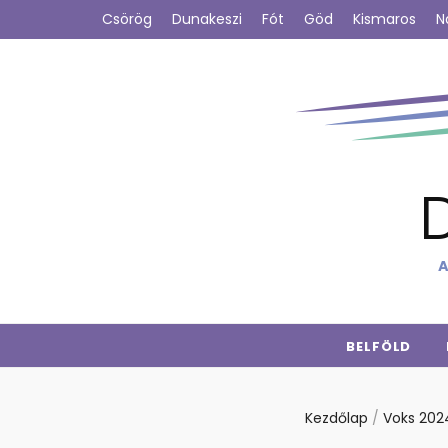
Csörög
Dunakeszi
Fót
Göd
Kismaros
N
A
BELFÖLD
Kezdőlap
/
Voks 20