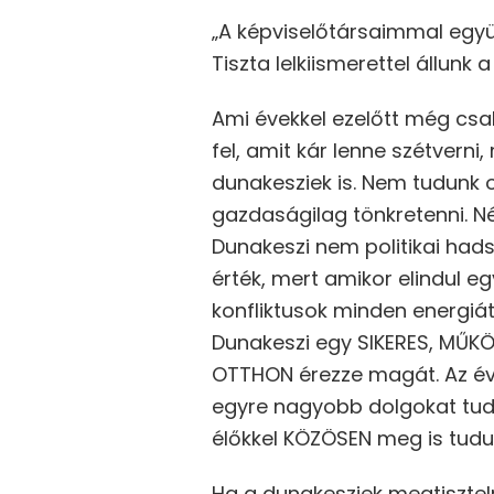
„A képviselőtársaimmal együ
Tiszta lelkiismerettel állunk
Ami évekkel ezelőtt még csa
fel, amit kár lenne szétvern
dunakesziek is. Nem tudunk ol
gazdaságilag tönkretenni. N
Dunakeszi nem politikai had
érték, mert amikor elindul e
konfliktusok minden energiá
Dunakeszi egy SIKERES, MŰKÖ
OTTHON érezze magát. Az év
egyre nagyobb dolgokat tudtu
élőkkel KÖZÖSEN meg is tudun
Ha a dunakesziek megtisztel