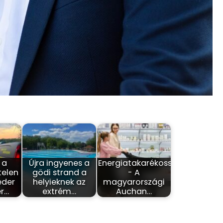
 a
Újra ingyenes a
Energiatakarékosság
telen
gödi strand a
- A
eder
helyieknek az
magyarországi
r…
extrém…
Auchan…