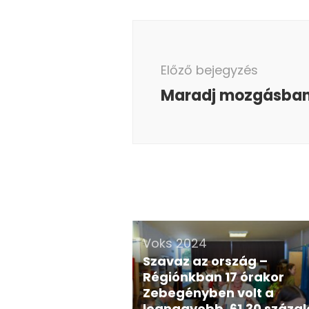
Bejegyzés
navigáció
Előző bejegyzés
Maradj mozgásban
Voks 2024
Szavaz az ország –
Régiónkban 17 órakor
Zebegényben volt a
legnagyobb, 61,30 százal