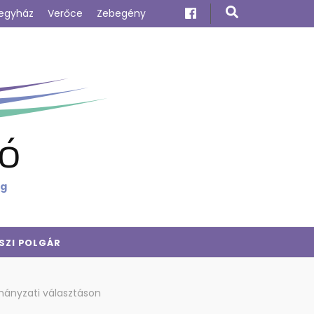
egyház
Verőce
Zebegény
ó
ig
SZI POLGÁR
rmányzati választáson