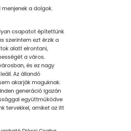
l menjenek a dolgok.
lyan csapatot építettünk
s szerintem ezt érzik a
ok alatt elrontani,
pességét a város.
 városban, és ez nagy
eáll. Az állandó
k sem akarják maguknak.
minden generáció igazán
kossággal együttműködve
 tervekkel, amiket az itt
olvasható Dióssi Csaba