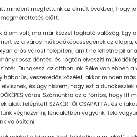
tt mindent megtettünk az elmúlt években, hogy jó
 a megmérettetés előtt.
k álom volt, ma már kézzel fogható valóság. Egy o
i, mert ez a város működőképességének az alapja, é
yan erős várost felépíteni, amit ne lehetne pillanat
éhány rossz döntés, és rögtön elveszíti működőké
színtér, Dunakeszi az otthonunk. Béke van ebben a
gy háborús, veszekedős közélet, akkor minden más l
t elvisznek, és úgy hiszem, hogy ezt a dunakeszie
DŐKÉPES város. Számunkra az a fontos, hogy itt 
ek alatt felépített SZAKÉRTŐI CSAPATTAL és a la
nk véghezvinni, lendületben vagyunk, tele vagyunk
k valósítani.
nek minket a bizalmukkal, folytatjuk a munkát” – 