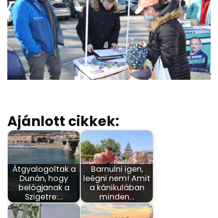
Ajánlott cikkek:
Átgyalogoltak a
Barnulni igen,
Dunán, hogy
leégni nem! Amit
belógjanak a
a kánikulában
Szigetre:…
minden…