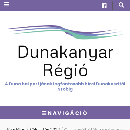
Dunakanyar
Régió
A Duna bal partjának legfontosabb hírei Dunakeszitől
Szobig
NAVIGÁCIÓ
Kezdőlap
/
Választás 2022
/
Összegyűjtötték a szükséges