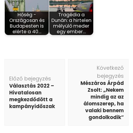
Hőség -
Tragédia a
Országosan és
Dunán: a hirtelen
Budapesten is
mélyülő meder
elérte a 40…
egy ember…
Bejegyzés
Következő
navigáció
bejegyzés
Előző bejegyzés
Mészáros Árpád
Választás 2022 –
Zsolt: „Nekem
Hivatalosan
mindig az az
megkezdődött a
álomszerep, ha
kampányidőszak
valaki bennem
gondolkodik”