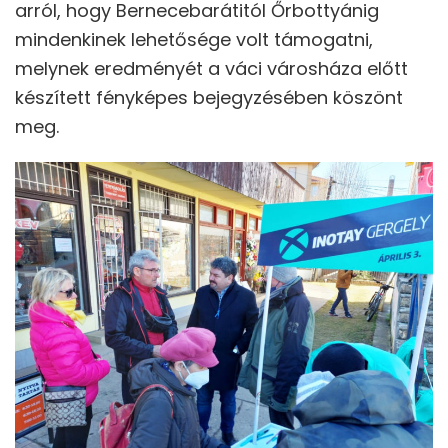
arról, hogy Bernecebarátitól Őrbottyánig
mindenkinek lehetősége volt támogatni,
melynek eredményét a váci városháza előtt
készített fényképes bejegyzésében köszönt
meg.