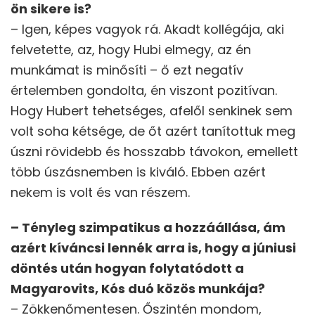
ön sikere is?
– Igen, képes vagyok rá. Akadt kollégája, aki
felvetette, az, hogy Hubi elmegy, az én
munkámat is minősíti – ő ezt negatív
értelemben gondolta, én viszont pozitívan.
Hogy Hubert tehetséges, afelől senkinek sem
volt soha kétsége, de őt azért tanítottuk meg
úszni rövidebb és hosszabb távokon, emellett
több úszásnemben is kiváló. Ebben azért
nekem is volt és van részem.
– Tényleg szimpatikus a hozzáállása, ám
azért kíváncsi lennék arra is, hogy a júniusi
döntés után hogyan folytatódott a
Magyarovits, Kós duó közös munkája?
– Zökkenőmentesen. Őszintén mondom,