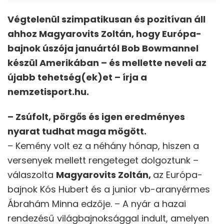
Végtelenül szimpatikusan és pozitívan áll
ahhoz Magyarovits Zoltán, hogy Európa-
bajnok úszója januártól Bob Bowmannel
készül Amerikában – és mellette neveli az
újabb tehetség(ek)et – írja a
nemzetisport.hu.
– Zsúfolt, pörgős és igen eredményes
nyarat tudhat maga mögött.
– Kemény volt ez a néhány hónap, hiszen a
versenyek mellett rengeteget dolgoztunk –
válaszolta
Magyarovits Zoltán,
az Európa-
bajnok Kós Hubert és a junior vb-aranyérmes
Ábrahám Minna edzője. – A nyár a hazai
rendezésű világbajnoksággal indult, amelyen