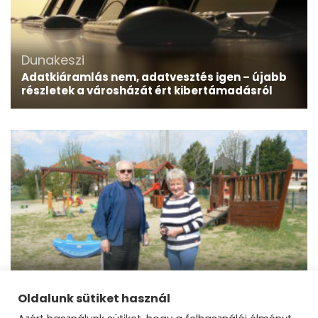
Dunakeszi
Adatkiáramlás nem, adatvesztés igen – újabb
részletek a városházát ért kibertámadásról
Dunakeszi
Játszótér felügyelet működik Dunakeszin
Oldalunk sütiket használ