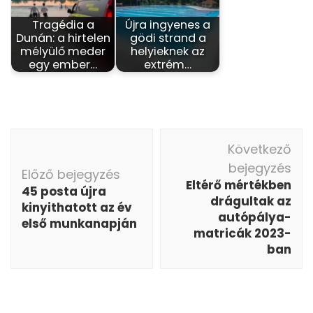
Tragédia a
Újra ingyenes a
Dunán: a hirtelen
gödi strand a
mélyülő meder
helyieknek az
egy ember…
extrém…
Bejegyzés
Következő
navigáció
bejegyzés
Előző bejegyzés
Eltérő mértékben
45 posta újra
drágultak az
kinyithatott az év
autópálya-
első munkanapján
matricák 2023-
ban