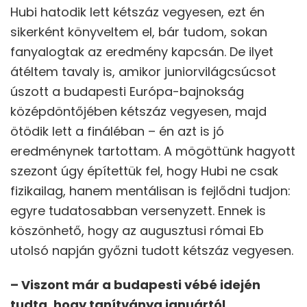
Hubi hatodik lett kétszáz vegyesen, ezt én
sikerként könyveltem el, bár tudom, sokan
fanyalogtak az eredmény kapcsán. De ilyet
átéltem tavaly is, amikor juniorvilágcsúcsot
úszott a budapesti Európa-bajnokság
középdöntőjében kétszáz vegyesen, majd
ötödik lett a fináléban – én azt is jó
eredménynek tartottam. A mögöttünk hagyott
szezont úgy építettük fel, hogy Hubi ne csak
fizikailag, hanem mentálisan is fejlődni tudjon:
egyre tudatosabban versenyzett. Ennek is
köszönhető, hogy az augusztusi római Eb
utolsó napján győzni tudott kétszáz vegyesen.
– Viszont már a budapesti vébé idején
tudta, hogy tanítványa januártól