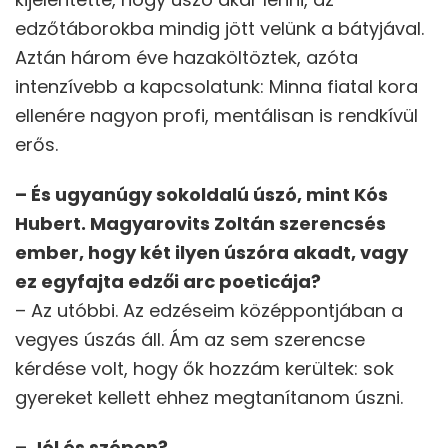
edzőtáborokba mindig jött velünk a bátyjával.
Aztán három éve hazaköltöztek, azóta
intenzívebb a kapcsolatunk: Minna fiatal kora
ellenére nagyon profi, mentálisan is rendkívül
erős.
– És ugyanúgy sokoldalú úszó, mint Kós
Hubert. Magyarovits Zoltán szerencsés
ember, hogy két ilyen úszóra akadt, vagy
ez egyfajta edzői arc poeticája?
– Az utóbbi. Az edzéseim középpontjában a
vegyes úszás áll. Ám az sem szerencse
kérdése volt, hogy ők hozzám kerültek: sok
gyereket kellett ehhez megtanítanom úszni.
– Jól és szépen?