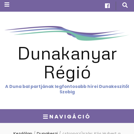
Dunakanyar
Régió
A Duna bal partjának legfontosabb hírei Dunakeszitől
Szobig
NAVIGÁCIÓ
Kezdőlap
/
Dunakeszi
/
<strong>Úszás: Kós Hubert a