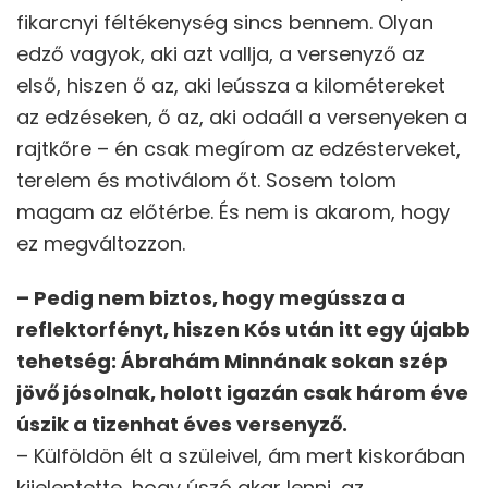
fikarcnyi féltékenység sincs bennem. Olyan
edző vagyok, aki azt vallja, a versenyző az
első, hiszen ő az, aki leússza a kilométereket
az edzéseken, ő az, aki odaáll a versenyeken a
rajtkőre – én csak megírom az edzésterveket,
terelem és motiválom őt. Sosem tolom
magam az előtérbe. És nem is akarom, hogy
ez megváltozzon.
– Pedig nem biztos, hogy megússza a
reflektorfényt, hiszen Kós után itt egy újabb
tehetség: Ábrahám Minnának sokan szép
jövő jósolnak, holott igazán csak három éve
úszik a tizenhat éves versenyző.
– Külföldön élt a szüleivel, ám mert kiskorában
kijelentette, hogy úszó akar lenni, az