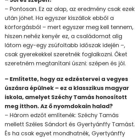
– Pontosan. Ez az alap, az eredmény csak ezek
után jöhet. Ha egyszer kiszállok ebből a
körforgásból – mert egyszer meg kell tennem,
hiszen nehéz kenyér ez, a családomat alig
látom egy-egy zsúfoltabb időszak idején –,
csak gyerekekkel szeretnék foglalkozni. Őket
szeretném megtanítani úszni: szépen és jól.
– Említette, hogy az edzéstervei a vegyes
úszásra épülnek – ez a klasszikus magyar
iskola, amelyet Széchy Tamás honosított
meg itthon. Az ő nyomdokain halad?
– Három edzőt említenék: Széchy Tamás
mellett Széles Sándort és Gyertyánffy Tamást.
És ha csak egyet mondhatnék, Gyertyánffy