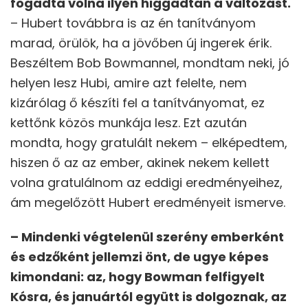
fogadta volna ilyen higgadtan a változást.
– Hubert továbbra is az én tanítványom
marad, örülök, ha a jövőben új ingerek érik.
Beszéltem Bob Bowmannel, mondtam neki, jó
helyen lesz Hubi, amire azt felelte, nem
kizárólag ő készíti fel a tanítványomat, ez
kettőnk közös munkája lesz. Ezt azután
mondta, hogy gratulált nekem – elképedtem,
hiszen ő az az ember, akinek nekem kellett
volna gratulálnom az eddigi eredményeihez,
ám megelőzött Hubert eredményeit ismerve.
– Mindenki végtelenül szerény emberként
és edzőként jellemzi önt, de ugye képes
kimondani: az, hogy Bowman felfigyelt
Kósra, és januártól együtt is dolgoznak, az