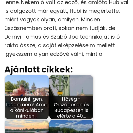
lenne. Nekem ő volt az edző, és amióta Hubival
is dolgozott már együtt, Hubi is megértette,
miért vagyok olyan, amilyen. Minden
úszásnemben profi, sokan nem tudják, de
Darnyi Tamás és Szabó Joe technikáját is ő
rakta össze, a saját elképzeléseim mellett
igyekszem olyan edzővé válni, mint ő.
Ajánlott cikkek:
Barnulni igen,
Hőség -
leégni nem! Amit
Országosan és
a kánikulában
Budapesten is
minden…
elérte a 40…