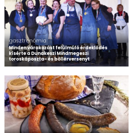
gasztronómia
Minden várakozást felülmúló érdeklődés
kísérte a Dunakeszi Mindmegeszi
toroskáposzta- és böllérversenyt