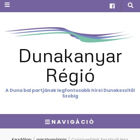
Dunakanyar
Régió
A Duna bal partjának legfontosabb hírei Dunakeszitől
Szobig
NAVIGÁCIÓ
Kezdőlap
/
gasztronómia
/
Csörögefánk fesztivál lesz