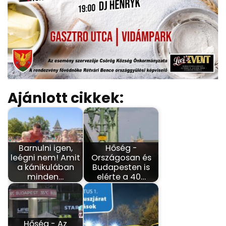
Ajánlott cikkek:
Barnulni igen,
Hőség -
leégni nem! Amit
Országosan és
a kánikulában
Budapesten is
minden…
elérte a 40…
Hőség - Az