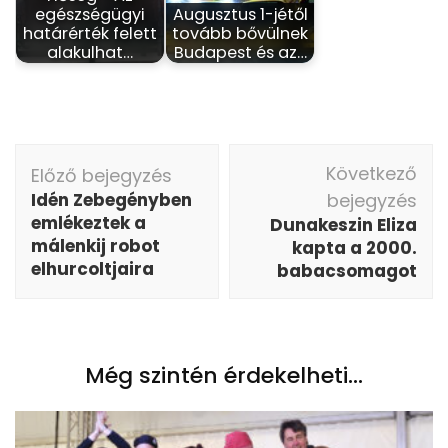
egészségügyi
Augusztus 1-jétől
határérték felett
tovább bővülnek
alakulhat…
Budapest és az…
Bejegyzés
Következő
Előző bejegyzés
navigáció
Idén Zebegényben
bejegyzés
emlékeztek a
Dunakeszin Eliza
málenkij robot
kapta a 2000.
elhurcoltjaira
babacsomagot
Még szintén érdekelheti...