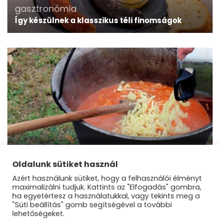
gasztronómia
Így készülnek a klasszikus téli finomságok
gasztronómia
Sződligeti vándor fakanál főzőverseny 2022
Oldalunk sütiket használ
Azért használunk sütiket, hogy a felhasználói élményt
maximalizálni tudjuk. Kattints az "Elfogadás" gombra,
ha egyetértesz a használatukkal, vagy tekints meg a
"Süti beállítás" gomb segítségével a további
lehetőségeket.