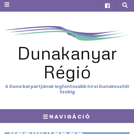
Dunakanyar
Régió
A Duna bal partjának legfontosabb hírei Dunakeszitől
AKTUÁLIS
Szobig
Barnulni igen,
leégni nem! Amit a
NAVIGÁCIÓ