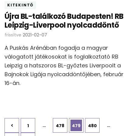
KITEKINTŐ
Újra BL-találkozó Budapesten! RB
Leipzig-Liverpool nyolcaddöntő
frissítve
2021-02-07
A Puskás Arénában fogadja a magyar
válogatott játékosokat is foglalkoztató RB
Leipzig a hatszoros BL-győztes Liverpoolt a
Bajnokok Ligája nyolcaddöntőjében, február
16-án.
Bejegyzések
Oldal
…
Oldal
Oldal
Oldal
…
1
478
479
480
lapozása