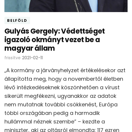
BELFÖLD
Gulyás Gergely: Védettséget
igazoló okmányt vezet be a
magyar állam
frissítve
2021-02-11
„A kormány a járványhelyzet értékelésekor azt
állapította meg, hogy a novembertől életben
lévő intézkedéseknek köszönhetően a vírust
sikerült megfékezni, ugyanakkor az adatok
nem mutatnak további csökkenést, Európa
többi országában pedig a harmadik
hullámmal néznek szembe” – kezdte a
miniszter, aki az oltásról elmondta: 117 ezren