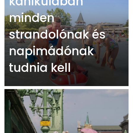
kánikulában
minden
strandolónak és
napimádónak
tudnia kell