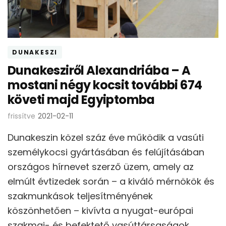
DUNAKESZI
Dunakesziről Alexandriába – A
mostani négy kocsit további 674
követi majd Egyiptomba
frissítve
2021-02-11
Dunakeszin közel száz éve működik a vasúti
személykocsi gyártásában és felújításában
országos hírnevet szerző üzem, amely az
elmúlt évtizedek során – a kiváló mérnökök és
szakmunkások teljesítményének
köszönhetően – kivívta a nyugat-európai
szakmai- és befektető vasúttársaságok