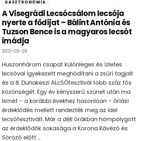
GASZTRONÓMIA
A Visegrádi Lecsócsálom lecsója
nyerte a fődíjat – Bálint Antónia és
Tuzson Bence is a magyaros lecsót
imádja
2021-09-29
Huszonhárom csapat különleges és ízletes
lecsóval igyekezett meghódítani a zsűri tagjait
és a 8. Dunakeszi ALcSÓfesztivál több száz fős
közönségét. Egy év kényszerű szünet után ma
ismét – a korábbi évekhez hasonlóan – óriási
érdeklődés mellett rendezték meg az idei
lecsófesztivált. Már a déli órákban hömpölygött
az érdeklődők sokasága a Korona Kávézó és
Söröző előtt …