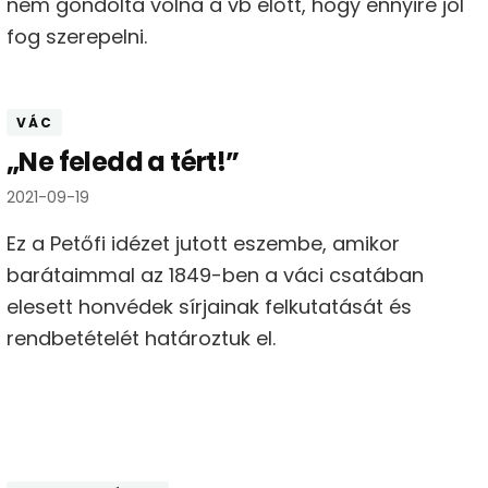
nem gondolta volna a vb előtt, hogy ennyire jól
fog szerepelni.
VÁC
„Ne feledd a tért!”
2021-09-19
Ez a Petőfi idézet jutott eszembe, amikor
barátaimmal az 1849-ben a váci csatában
elesett honvédek sírjainak felkutatását és
rendbetételét határoztuk el.