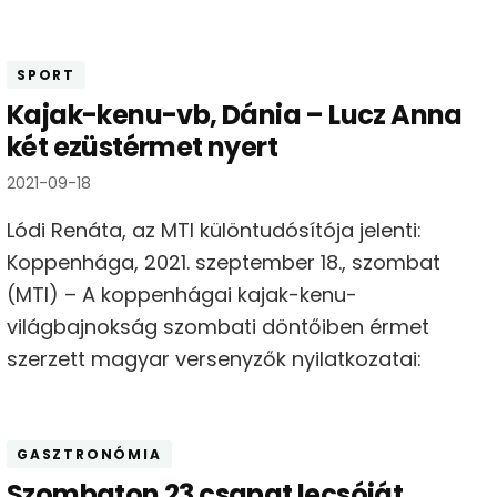
SPORT
Kajak-kenu-vb, Dánia – Lucz Anna
két ezüstérmet nyert
2021-09-18
Lódi Renáta, az MTI különtudósítója jelenti:
Koppenhága, 2021. szeptember 18., szombat
(MTI) – A koppenhágai kajak-kenu-
világbajnokság szombati döntőiben érmet
szerzett magyar versenyzők nyilatkozatai:
GASZTRONÓMIA
Szombaton 23 csapat lecsóját