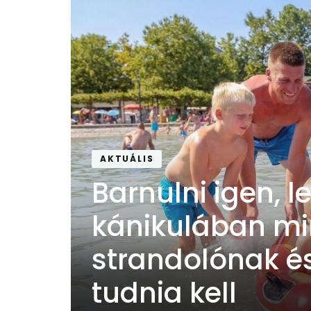
sius-
AKTUÁLIS
Barnulni igen, 
kánikulában m
strandolónak 
tudnia kell
tét