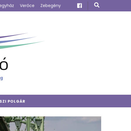
egyház
Verőce
Zebegény
ó
ig
SZI POLGÁR