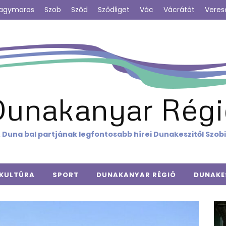
agymaros
Szob
Sződ
Sződliget
Vác
Vácrátót
Veres
Dunakanyar Régi
 Duna bal partjának legfontosabb hírei Dunakeszitől Szob
KULTÚRA
SPORT
DUNAKANYAR RÉGIÓ
DUNAKE