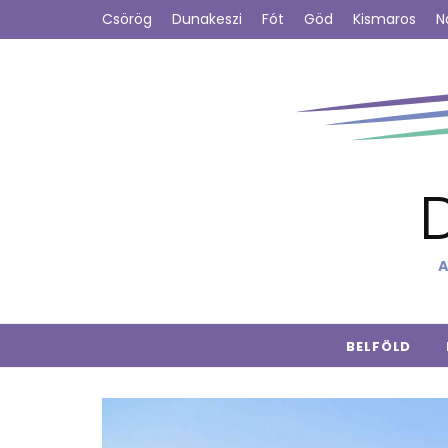
Csörög
Dunakeszi
Fót
Göd
Kismaros
N
A
BELFÖLD