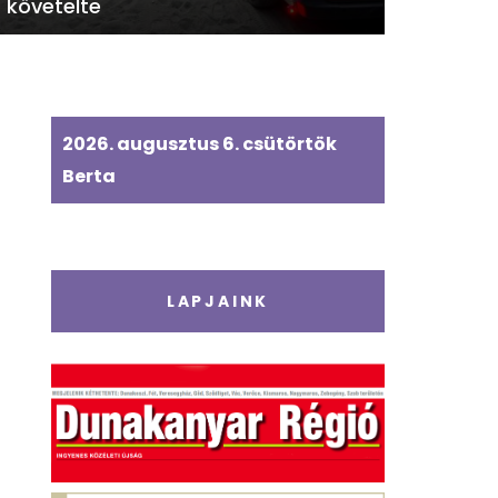
követelte
2026. augusztus 6. csütörtök
Berta
LAPJAINK