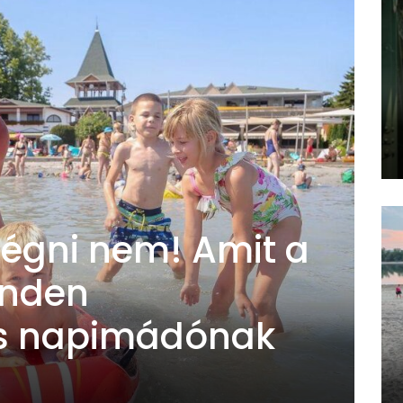
leégni nem! Amit a
inden
és napimádónak