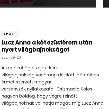
SPORT
Lucz Anna a két ezüstérem után
nyert világbajnokságot
2021-09-20
A koppenhágai kajak-kenu-
világbajnokság vasárnap délelőtti döntőiben
érmet szerzett magyar
versenyzők nyilatkozatai. Csizmadia Kolos
nagyon boldog, hogy végre felnőtt
világbajnoknak vallhatja magát, míg Lucz Anna