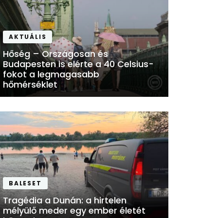
AKTUÁLIS
Hőség – Országosan és
Budapesten is elérte a 40 Celsius-
fokot a legmagasabb
hőmérséklet
AKT
Ba
k
s
BALESET
tu
Tragédia a Dunán: a hirtelen
mélyülő meder egy ember életét